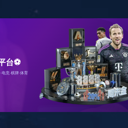
首页
赛事资讯
足
认证
台
球、NBA、世界
程数据、专业分