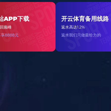
📊 实时数据
赛事资讯
赛事，第一时间获取足球、篮球、NBA、世界杯、欧洲杯、网
深度报道。