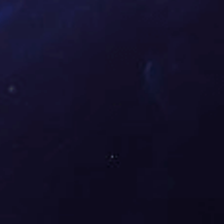
欧洲杯赛事前瞻、战报、
四大满贯、ATP、WTA，
球队实力对比
网球巨星动态与赛事解读
方位呈现。