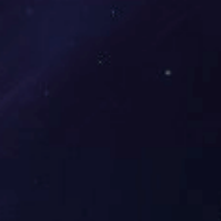
勇士
利昂内尔·梅西
State Warriors · 美国
Lionel Messi · 阿根廷
士是NBA联盟最具影响力的球队
梅西是足球史上最伟大的球员之
拥有7次总冠军。以斯蒂芬·库里
次获得金球奖，带领阿根廷夺得2
，开创了小球时代，多次创造常
世界杯冠军。职业生涯打进超过
场纪录，是现代篮球的标志性球
球，技术、视野与终结能力举
NBA
足球 · 巨星