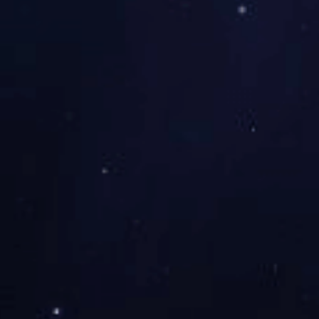
专业视角深
⚽ 足球 · 欧冠决赛
🏀 篮球
曼城 vs 国际米兰：战术博弈
湖人
与关键球员决定冠军归属
统治
欧冠决赛上演巅峰对决，曼城控球体
本轮系
系与国际米兰防守反击形成鲜明对
面表现
比。德布劳内的中场调度与劳塔罗的
在防守
锋线冲击将是比赛胜负手，定位球防
拉塞尔
守或成关键变量。
中率将
控球率
62% vs 38% |
射门
18 vs 9
场均得
分