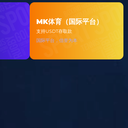
球等最新动态与