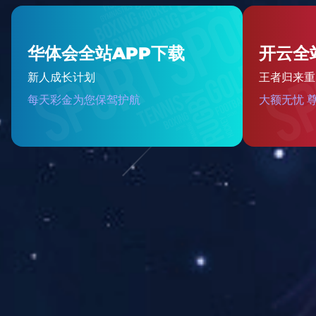
⚽ 足球
🏀 篮球
🏆 世界杯
🎾 网球
聚焦全球顶级